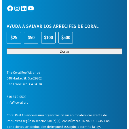
Facebook
Instagram
LinkedIn
YouTube
AYUDA A SALVAR LOS ARRECIFES DE CORAL
$25
$50
$100
$500
The Coral Reef Alliance
548 Market St, Ste 29802
San Francisco, CA 94104
510-370-0500
info@coral.org
Coral Reef Alliance es una organización sin ánimo de lucro exenta de
impuestos según la sección 501(c)(3), con número EIN 94-3211245. Las
donaciones son deducibles de impuestos según lo permita la ley.