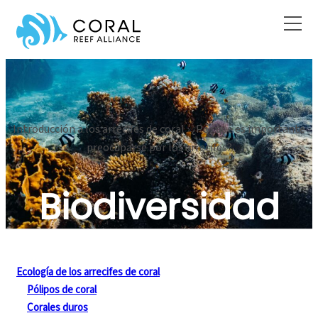
Ir
al
contenido
Introducción a los arrecifes de coral › ¿Por qué es importante
preocuparse por los arrecifes?
Biodiversidad
Ecología de los arrecifes de coral
Pólipos de coral
Corales duros