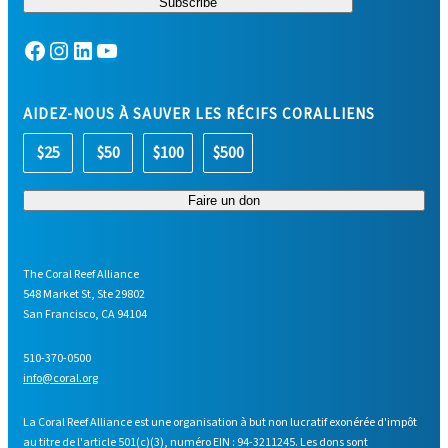
Facebook
Instagram
LinkedIn
YouTube
AIDEZ-NOUS À SAUVER LES RÉCIFS CORALLIENS
$25
$50
$100
$500
The Coral Reef Alliance
548 Market St, Ste 29802
San Francisco, CA 94104
510-370-0500
info@coral.org
La Coral Reef Alliance est une organisation à but non lucratif exonérée d'impôt
au titre de l'article 501(c)(3), numéro EIN : 94-3211245. Les dons sont