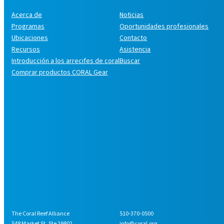
Acerca de
Noticias
Programas
Oportunidades profesionales
Ubicaciones
Contacto
Recursos
Asistencia
Introducción a los arrecifes de coral
Buscar
Comprar productos CORAL Gear
The Coral Reef Alliance
510-370-0500
548 Market St, Ste 29802
info@coral.org