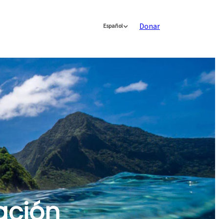
Donar
Español
ación