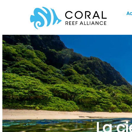
Ir
Ac
al
contenido
La c