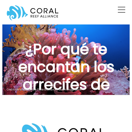
Ir
al
contenido
¿Por qué te
encantan los
arrecifes de
Crédito de la foto: Cinzia Osele Bismarck / Ocean Image Bank
coral?