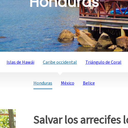
Honduras
Islas de Hawái
Caribe occidental
Triángulo de Coral
Honduras
México
Belice
Salvar los arrecifes 