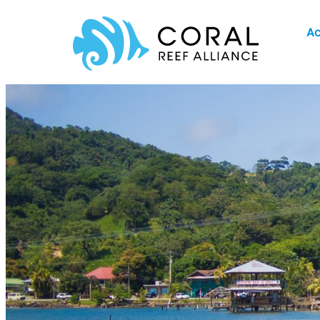
Ir
Ac
al
contenido