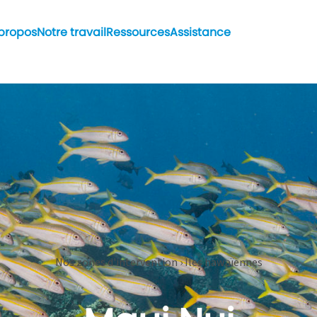
propos
Notre travail
Ressources
Assistance
Nos zones d'intervention › Îles hawaïennes