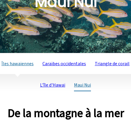
Maui Nui
Îles hawaïennes
Caraïbes occidentales
Triangle de corail
L'île d'Hawaï
Maui Nui
De la montagne à la mer