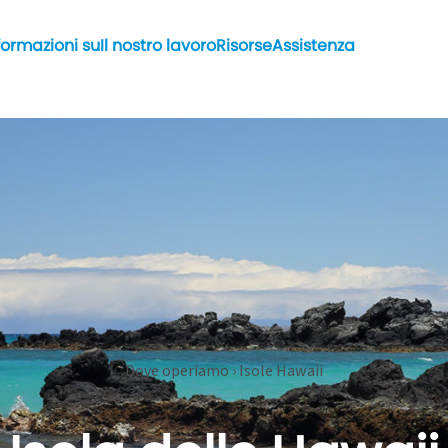
formazioni su
Il nostro lavoro
Risorse
Assistenza
Dove operiamo › Isole Hawaii