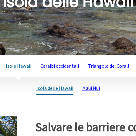
Isola delle Hawaii
Isole Hawaii
Caraibi occidentali
Triangolo dei Coralli
Isola delle Hawaii
Maui Nui
Salvare le barriere co